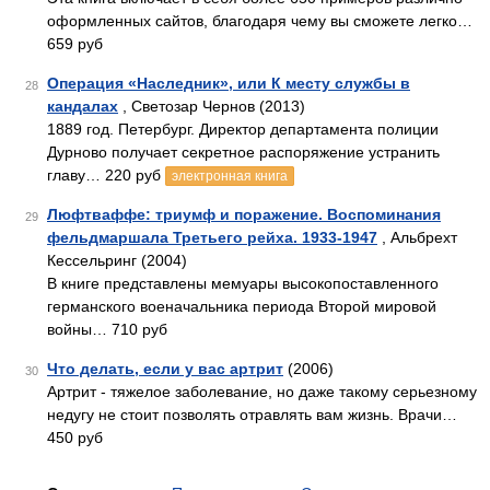
оформленных сайтов, благодаря чему вы сможете легко…
659 руб
Операция «Наследник», или К месту службы в
28
кандалах
, Светозар Чернов (2013)
1889 год. Петербург. Директор департамента полиции
Дурново получает секретное распоряжение устранить
главу… 220 руб
электронная книга
Люфтваффе: триумф и поражение. Воспоминания
29
фельдмаршала Третьего рейха. 1933-1947
, Альбрехт
Кессельринг (2004)
В книге представлены мемуары высокопоставленного
германского военачальника периода Второй мировой
войны… 710 руб
Что делать, если у вас артрит
(2006)
30
Артрит - тяжелое заболевание, но даже такому серьезному
недугу не стоит позволять отравлять вам жизнь. Врачи…
450 руб